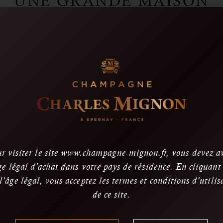
UNE GRANDE MAISON
 modernité d’une cuverie inox thermorégulée et de petite conten
harles Mignon élabore des champagnes de précision. La mise en 
oirs et des trois cépages (Chardonnay, Pinot Meunier, Pinot Noir) 
mpagnes d’exception lui a valu, et ce depuis 2003, d’être référe
es plus grandes et prestigieuses maisons de champagne à traver
l’Union des Maisons de Champagne.
r visiter le site www.champagne-mignon.fr, vous devez a
ge légal d'achat dans votre pays de résidence. En cliquant
 l'âge légal, vous acceptez les termes et conditions d'utilis
de ce site.