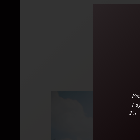
Dans la
Maison C
ses terr
des cha
côtés d
Pou
l'â
J'ai