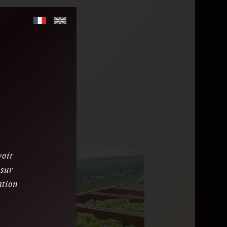
ance, la
valeur de
à travers
ncée aux
s l’UMC,
voir
 sur
ation